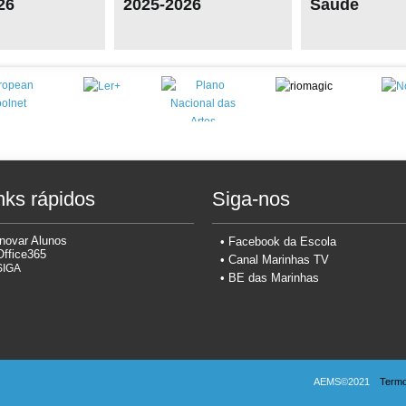
2025-2026
Saúde
nks rápidos
Siga-nos
Inovar Alunos
•
Facebook da Escola
Office365
•
Canal Marinhas TV
SIGA
• BE das Marinhas
AEMS©2021
Termos