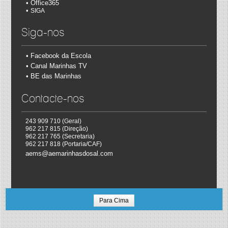
• Office365
•
SIGA
Siga-nos
•
Facebook da Escola
•
Canal Marinhas TV
• BE das Marinhas
Contacte-nos
243 909 710 (Geral)
962 217 815 (Direção)
962 217 765 (Secretaria)
962 217 818 (Portaria/CAF)
aems@aemarinhasdosal.com
Para Cima