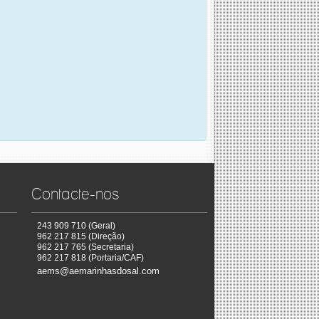
Contacte-nos
243 909 710 (Geral)
962 217 815 (Direção)
962 217 765 (Secretaria)
962 217 818 (Portaria/CAF)
aems@aemarinhasdosal.com