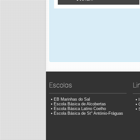
Escolas
Li
•
EB Marinhas do Sal
• 
• Escola Básica
de Alcobertas
• 
• Escola Básica
Latino Coelho
•
• Escola Básica
de St° António-Fr
águas