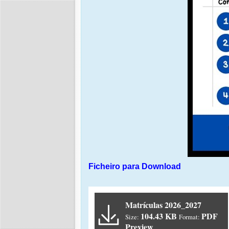
Ficheiro para Download
Matrículas 2026_2027
104.43 KB
PDF
Size:
Format:
Preview