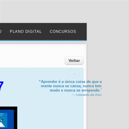
O
PLANO DIGITAL
CONCURSOS
Voltar
×
7
“Aprender é a única coisa de que a
mente nunca se cansa, nunca tem
medo e nunca se arrepende.
”
i
— Leonardo da Vinc