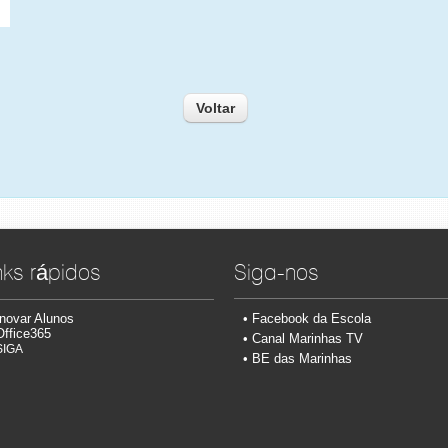
Voltar
nks rápidos
Siga-nos
Inovar Alunos
•
Facebook da Escola
Office365
•
Canal Marinhas TV
SIGA
• BE das Marinhas